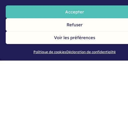
Accepter
Refuser
Voir les préférences
Politique de cookies
Déclaration de confidentialité
2023 mycawan
Mentions légales
Politique de confidentialité
Gestion des cookies